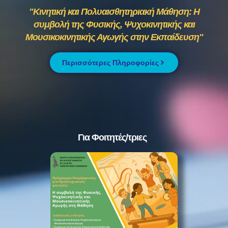
"Κινητική και Πολυαισθητηριακή Μάθηση: Η
συμβολή της Φυσικής, Ψυχοκινητικής και
Μουσικοκινητικής Αγωγής στην Εκπαίδευση"
Περισσότερες Πληροφορίες
Για Φοιτητές/τριες